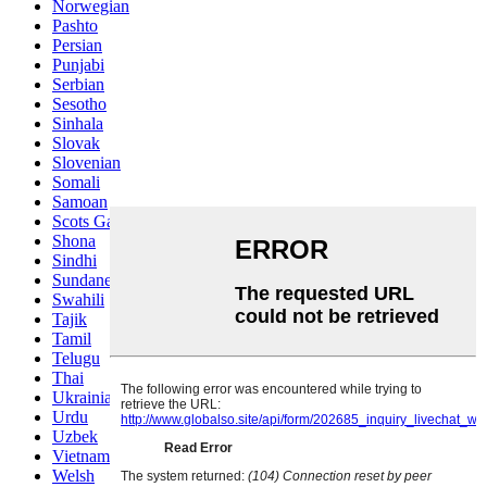
Norwegian
Pashto
Persian
Punjabi
Serbian
Sesotho
Sinhala
Slovak
Slovenian
Somali
Samoan
Scots Gaelic
Shona
Sindhi
Sundanese
Swahili
Tajik
Tamil
Telugu
Thai
Ukrainian
Urdu
Uzbek
Vietnamese
Welsh