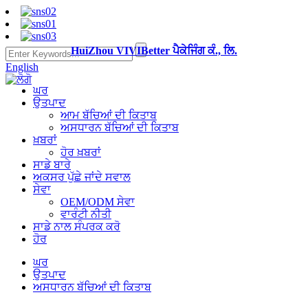
HuiZhou VIVIBetter ਪੈਕੇਜਿੰਗ ਕੰ., ਲਿ.
English
ਘਰ
ਉਤਪਾਦ
ਆਮ ਬੱਚਿਆਂ ਦੀ ਕਿਤਾਬ
ਅਸਧਾਰਨ ਬੱਚਿਆਂ ਦੀ ਕਿਤਾਬ
ਖ਼ਬਰਾਂ
ਹੋਰ ਖ਼ਬਰਾਂ
ਸਾਡੇ ਬਾਰੇ
ਅਕਸਰ ਪੁੱਛੇ ਜਾਂਦੇ ਸਵਾਲ
ਸੇਵਾ
OEM/ODM ਸੇਵਾ
ਵਾਰੰਟੀ ਨੀਤੀ
ਸਾਡੇ ਨਾਲ ਸੰਪਰਕ ਕਰੋ
ਹੋਰ
ਘਰ
ਉਤਪਾਦ
ਅਸਧਾਰਨ ਬੱਚਿਆਂ ਦੀ ਕਿਤਾਬ