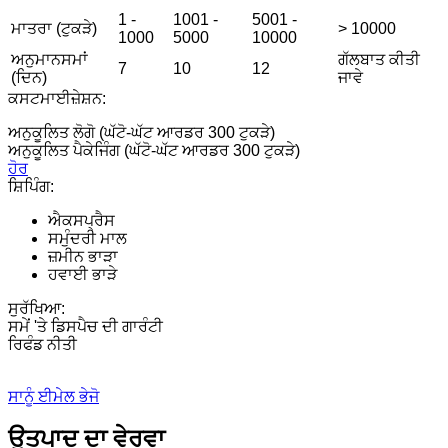
1 -
1001 -
5001 -
ਮਾਤਰਾ (ਟੁਕੜੇ)
> 10000
1000
5000
10000
ਅਨੁਮਾਨਸਮਾਂ
ਗੱਲਬਾਤ ਕੀਤੀ
7
10
12
(ਦਿਨ)
ਜਾਵੇ
ਕਸਟਮਾਈਜ਼ੇਸ਼ਨ:
ਅਨੁਕੂਲਿਤ ਲੋਗੋ (ਘੱਟੋ-ਘੱਟ ਆਰਡਰ 300 ਟੁਕੜੇ)
ਅਨੁਕੂਲਿਤ ਪੈਕੇਜਿੰਗ (ਘੱਟੋ-ਘੱਟ ਆਰਡਰ 300 ਟੁਕੜੇ)
ਹੋਰ
ਸ਼ਿਪਿੰਗ:
ਐਕਸਪ੍ਰੈਸ
ਸਮੁੰਦਰੀ ਮਾਲ
ਜ਼ਮੀਨ ਭਾੜਾ
ਹਵਾਈ ਭਾੜੇ
ਸੁਰੱਖਿਆ:
ਸਮੇਂ 'ਤੇ ਡਿਸਪੈਚ ਦੀ ਗਾਰੰਟੀ
ਰਿਫੰਡ ਨੀਤੀ
ਸਾਨੂੰ ਈਮੇਲ ਭੇਜੋ
ਉਤਪਾਦ ਦਾ ਵੇਰਵਾ