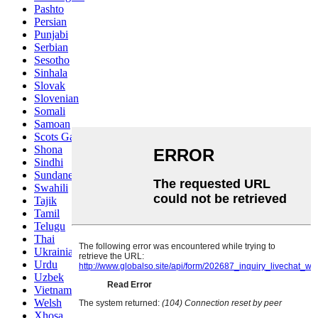
Pashto
Persian
Punjabi
Serbian
Sesotho
Sinhala
Slovak
Slovenian
Somali
Samoan
Scots Gaelic
Shona
Sindhi
Sundanese
Swahili
Tajik
Tamil
Telugu
Thai
Ukrainian
Urdu
Uzbek
Vietnamese
Welsh
Xhosa