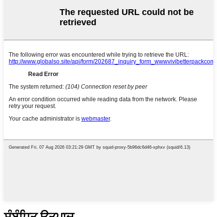
ਸੰਬੰਧਿਤ ਉਤਪਾਦ