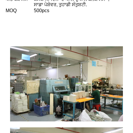
ਸਾਡਾ ਪੇਸ਼ੇਵਰ, ਤੁਹਾਡੀ ਸੰਤੁਸ਼ਟੀ.
MOQ
500pcs